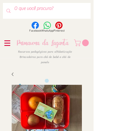
Facebook
WhatsApp
Pinterest
Primavera da Lagarta
Recursos pedagógicos para alfabetização
Brincadeiras para chá de bebê e chá de
panela