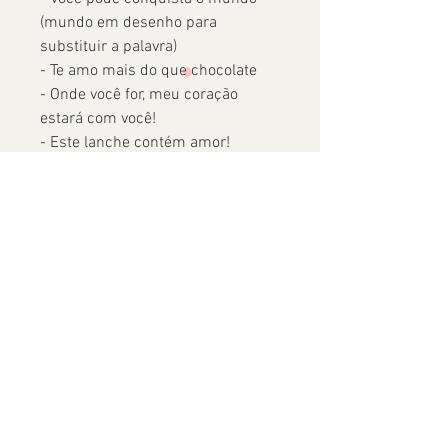
(mundo em desenho para
substituir a palavra)
- Te amo mais do que chocolate
- Onde você for, meu coração
estará com você!
- Este lanche contém amor!
- Que seu dia seja cheio de
aventuras e descobertas!
- Boa aula! Te amo!
- Eu amo você!
- Confie em si mesmo
- Obrigada por exisitr!
- Que todos os seus sonhos se
realizem
- Você faz deste mundo um lugar
melhor!
- Tenha calma! Nem tudo está sob
nosso controle!