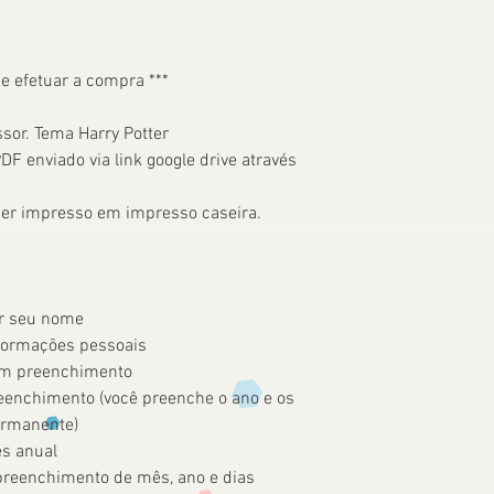
de efetuar a compra ***
sor. Tema Harry Potter
F enviado via link google drive através
ser impresso em impresso caseira.
er seu nome
nformações pessoais
em preenchimento
eenchimento (você preenche o ano e os
ermanente)
es anual
preenchimento de mês, ano e dias