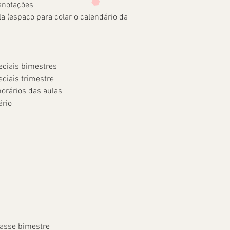
anotações
la (espaço para colar o calendário da
eciais bimestres
eciais trimestre
orários das aulas
ário
lasse bimestre