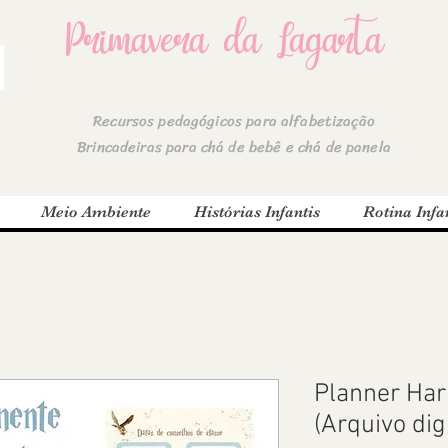
Primavera da Lagarta
Recursos pedagógicos para alfabetização
Brincadeiras para chá de bebê e chá de panela
Meio Ambiente
Histórias Infantis
Rotina Infan
Planner Har
(Arquivo dig