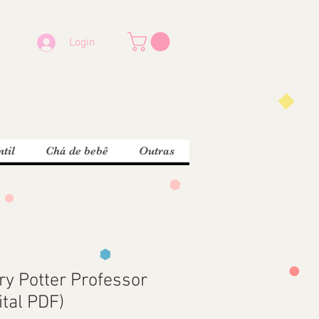
Login
til
Chá de bebê
Outras
ry Potter Professor
ital PDF)