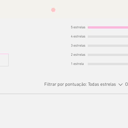
5 estrelas
4 estrelas
3 estrelas
2 estrelas
1 estrela
Filtrar por pontuação:
Todas estrelas
O