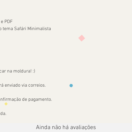
g e PDF
 tema Safári Minimalista
F
car na moldura! :)
á enviado via correios.
onfirmação de pagamento.
ada.
Ainda não há avaliações