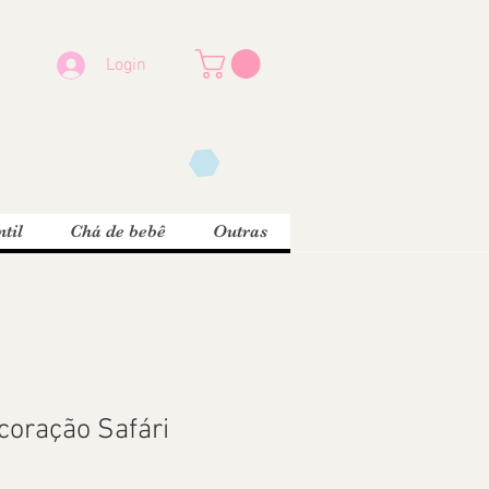
Login
til
Chá de bebê
Outras
coração Safári