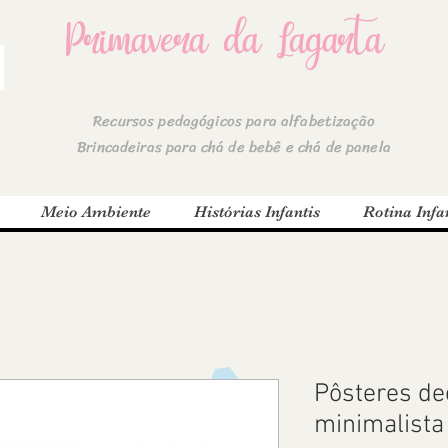
Primavera da Lagarta
Recursos pedagógicos para alfabetização
Brincadeiras para chá de bebê e chá de panela
Meio Ambiente
Histórias Infantis
Rotina Infan
Pôsteres de
minimalista