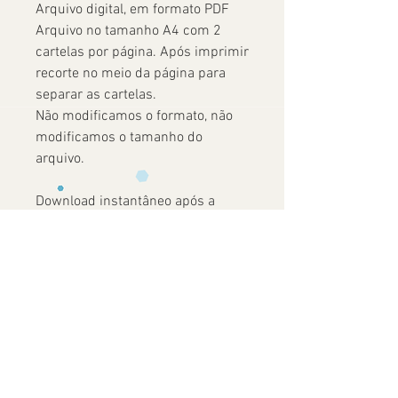
Arquivo digital, em formato PDF
Arquivo no tamanho A4 com 2
cartelas por página. Após imprimir
recorte no meio da página para
separar as cartelas.
Não modificamos o formato, não
modificamos o tamanho do
arquivo.
Download instantâneo após a
confirmação do pagamento.
Ainda não há avaliações
Compartilhe sua opinião. Seja o primeiro
a deixar uma avaliação.