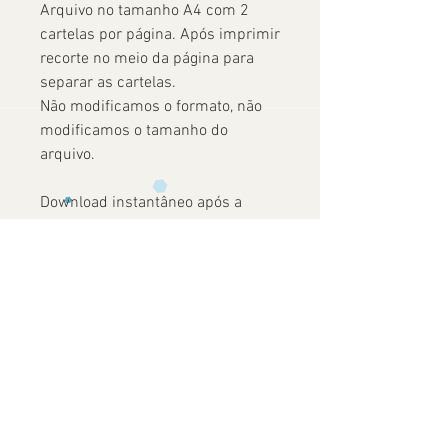
Arquivo no tamanho A4 com 2
cartelas por página. Após imprimir
recorte no meio da página para
separar as cartelas.
Não modificamos o formato, não
modificamos o tamanho do
arquivo.
Download instantâneo após a
confirmação do pagamento.
Ainda não há avaliações
Compartilhe sua opinião. Seja o primeiro
a deixar uma avaliação.
Avaliar