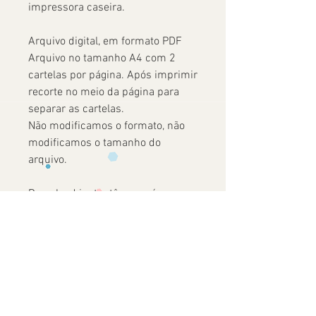
impressora caseira.
Arquivo digital, em formato PDF
Arquivo no tamanho A4 com 2
cartelas por página. Após imprimir
recorte no meio da página para
separar as cartelas.
Não modificamos o formato, não
modificamos o tamanho do
arquivo.
Download instantâneo após a
confirmação do pagamento.
Ainda não há avaliações
Compartilhe sua opinião. Seja o primeiro
a deixar uma avaliação.