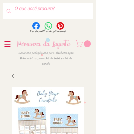
Facebook
WhatsApp
Pinterest
Primavera da Lagarta
Recursos pedagógicos para alfabetização
Brincadeiras para chá de bebê e chá de
panela