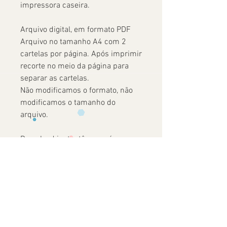
impressora caseira.
Arquivo digital, em formato PDF
Arquivo no tamanho A4 com 2
cartelas por página. Após imprimir
recorte no meio da página para
separar as cartelas.
Não modificamos o formato, não
modificamos o tamanho do
arquivo.
Download instantâneo após a
confirmação do pagamento.
Ainda não há avaliações
Compartilhe sua opinião. Seja o primeiro
a deixar uma avaliação.