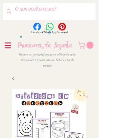
Facebook
WhatsApp
Pinterest
Primavera da Lagarta
Recursos pedagógicos para alfabetização
Brincadeiras para chá de bebê e chá de
panela