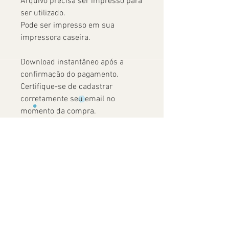
Arquivo precisa ser impresso para
ser utilizado.
Pode ser impresso em sua
impressora caseira.
Download instantâneo após a
confirmação do pagamento.
Certifique-se de cadastrar
corretamente seu email no
momento da compra.
PDF não editável.
Ainda não há avaliações
Compartilhe sua opinião. Seja o primeiro
a deixar uma avaliação.