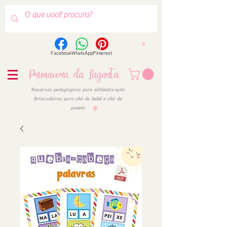
Facebook
WhatsApp
Pinterest
Primavera da Lagarta
Recursos pedagógicos para alfabetização
Brincadeiras para chá de bebê e chá de
panela