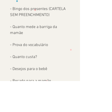
- Bingo dos presentes (CARTELA
SEM PREENCHIMENTO)
- Quanto mede a barriga da
mamãe
- Prova do vocabulário
- Quanto custa?
- Desejos para o bebê
- Recado para a mamãe
- A cápsula do tempo (recado para
o bebê)
- Quem é o convidado?