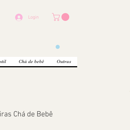
Login
til
Chá de bebê
Outras
eiras Chá de Bebê