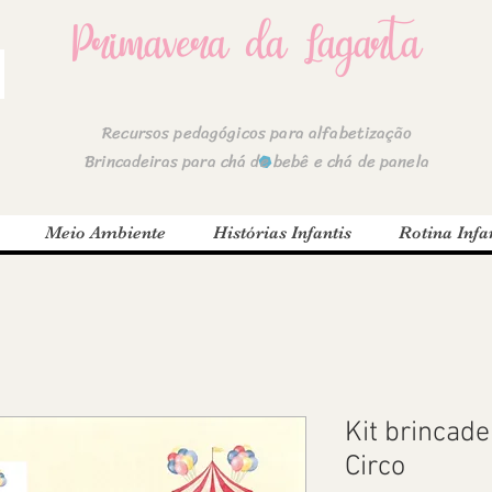
Primavera da Lagarta
Recursos pedagógicos para alfabetização
Brincadeiras para chá de bebê e chá de panela
Meio Ambiente
Histórias Infantis
Rotina Infan
Kit brincad
Circo