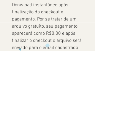
Donwload instantâneo após
finalização do checkout e
pagamento. Por se tratar de um
arquivo gratuito, seu pagamento
aparecerá como R$0.00 e após
finalizar o checkout o arquivo será
enviado para o email cadastrado
no momento da compra.
Ainda não há avaliações
Compartilhe sua opinião. Seja o primeiro
a deixar uma avaliação.
Avaliar