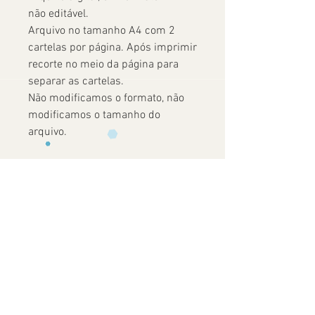
não editável.
Arquivo no tamanho A4 com 2
cartelas por página. Após imprimir
recorte no meio da página para
separar as cartelas.
Não modificamos o formato, não
modificamos o tamanho do
arquivo.
Download instantâneo após a
confirmação do pagamento.
Ainda não há avaliações
Compartilhe sua opinião. Seja o primeiro
a deixar uma avaliação.
Avaliar