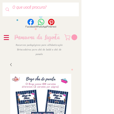
Facebook
WhatsApp
Pinterest
Primavera da Lagarta
Recursos pedagógicos para alfabetização
Brincadeiras para chá de bebê e chá de
panela