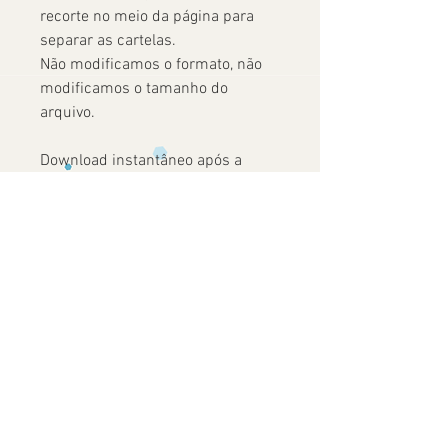
recorte no meio da página para
separar as cartelas.
Não modificamos o formato, não
modificamos o tamanho do
arquivo.
Download instantâneo após a
confirmação do pagamento.
Ainda não há avaliações
Compartilhe sua opinião. Seja o primeiro
a deixar uma avaliação.
Avaliar